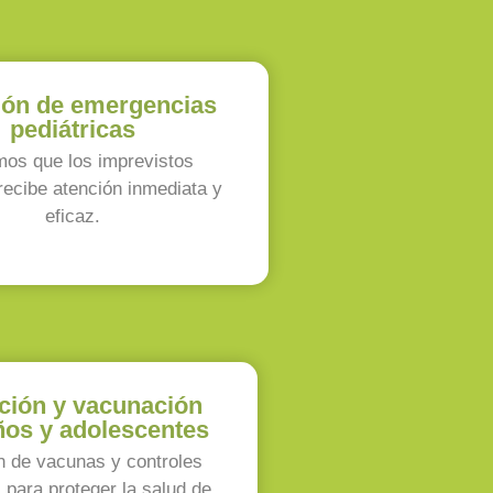
ión de emergencias
pediátricas
os que los imprevistos
recibe atención inmediata y
eficaz.
ción y vacunación
ños y adolescentes
n de vacunas y controles
 para proteger la salud de