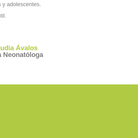
 y adolescentes.
il.
audia Ávalos
a Neonatóloga